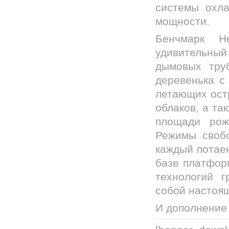
системы охл
мощности.
Бенчмарк H
удивительны
дымовых тру
деревенька с
летающих ост
облаков, а та
площади рож
Режимы свобо
каждый потаен
базе платфор
технологий г
собой настоя
И дополнение к