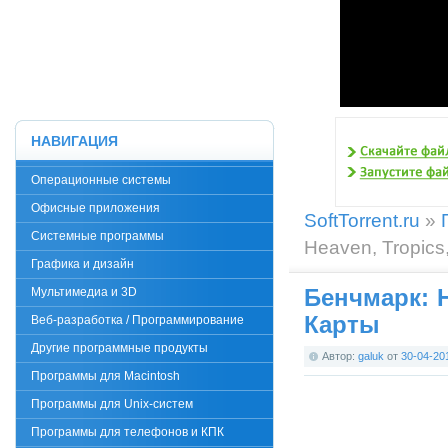
НАВИГАЦИЯ
Операционные системы
Офисные приложения
SoftTorrent.ru
»
Системные программы
Heaven, Tropics
Графика и дизайн
Бенчмарк: H
Мультимедиа и 3D
Карты
Веб-разработка / Программирование
Другие программные продукты
Автор:
galuk
от
30-04-20
Программы для Macintosh
Программы для Unix-систем
Программы для телефонов и КПК