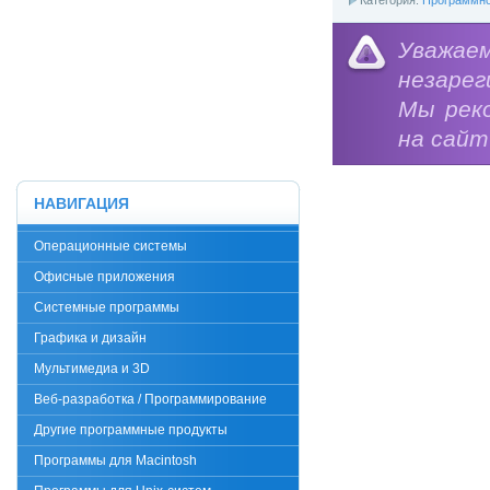
Уважае
незарег
Мы рек
на сайт
НАВИГАЦИЯ
Операционные системы
Офисные приложения
Системные программы
Графика и дизайн
Мультимедиа и 3D
Веб-разработка / Программирование
Другие программные продукты
Программы для Macintosh