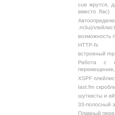
cue жрутся, 
вместо .flac)
Автоопределен
.m3u(плейлист
возможность п
HTTP-fs
встроеный mp
Работа с ф
перемещение,
XSPF плейлис
last.fm скробл
шуткасты и а
33-полосный 
Плавный перех