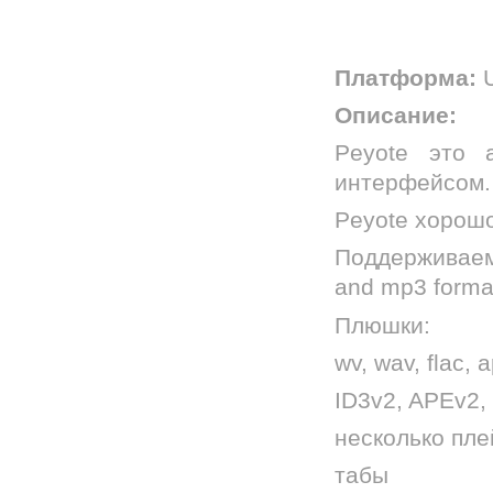
Платформа:
U
Описание:
Peyote это 
интерфейсом.
Peyote хорошо
Поддерживаемы
and mp3 forma
Плюшки:
wv, wav, flac
ID3v2, APEv2, 
несколько пле
табы