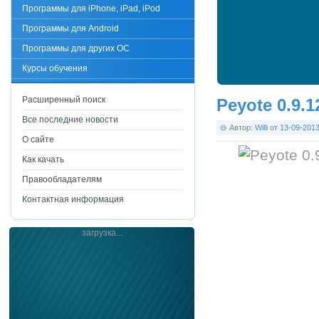
Программы для iPhone, iPad, iPod
Программы для Android
Программы для других ОС
Курсы обучения
Расширенный поиск
Peyote 0.9.1
Все последние новости
Автор:
Willi
от
13-09-201
О сайте
Как качать
Правообладателям
Контактная информация
загрузка...