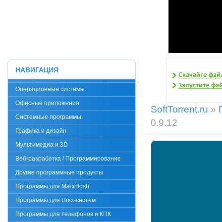
НАВИГАЦИЯ
Операционные системы
Офисные приложения
SoftTorrent.ru
»
Системные программы
0.9.12
Графика и дизайн
Мультимедиа и 3D
Веб-разработка / Программирование
Другие программные продукты
Программы для Macintosh
Программы для Unix-систем
Программы для телефонов и КПК