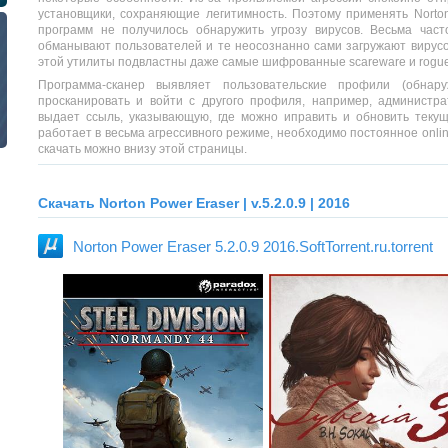
установщики, сохраняющие легитимность. Поэтому применять Norto
программ не получилось обнаружить угрозу вирусов. Весьма часто
обманывают пользователей и те неосознанно сами загружают вирус
этой утилиты подвластны даже самые шифрованные scareware и rogu
Программа-сканер выявляет пользовательские профили (обнару
просканировать и войти с другого профиля, например, администра
выдает ссыль, указывающую, где можно иправить и обновить текущ
работает в весьма агрессивного режиме, необходимо постоянное online
скачать можно внизу этой страницы.
Скачать Norton Power Eraser | v.5.2.0.9 | 2016
Norton Power Eraser 5.2.0.9 2016.SoftTorrent.ru.torrent