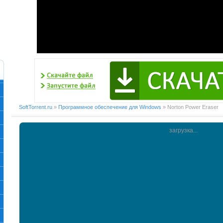
SoftTorrent.ru
»
Программное обеспечение для Windows
» Norton Power Eraser
загрузка...