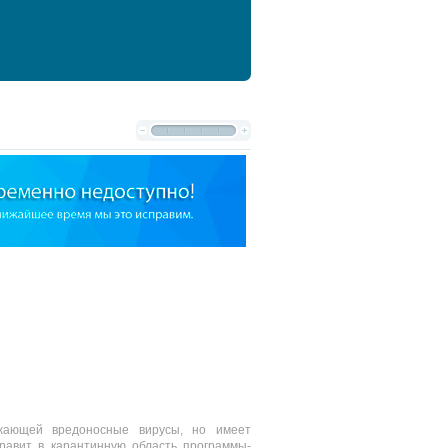
жающей вредоносные вирусы, но имеет
равит в карантинную область программы-