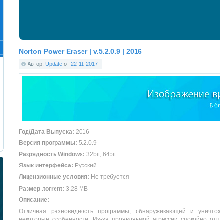
Norton Power Eraser | v.5.2.0.9 | 2016
Автор:
Update
от
22-11-2017
Год/Дата Выпуска:
2016
Версия программы:
5.2.0.9
Разрядность Windows:
32bit, 64bit
Язык интерфейса:
Русский
Лицензионные условия:
Не требуется
Размер .torrent:
3.28 MB
Описание:
Отличная разновидность программы, обнаруживающей и уничто
некоторые особенности. Из-за проявляемой агрессии спокойно отп