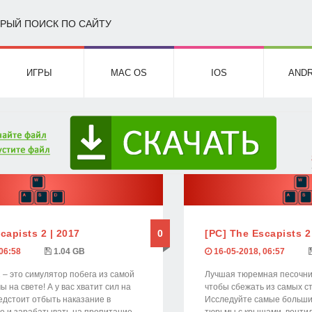
РЫЙ ПОИСК ПО САЙТУ
ИГРЫ
MAC OS
IOS
ANDR
capists 2 | 2017
0
[PC] The Escapists 2
06:58
1.04 GB
16-05-2018, 06:57
2 – это симулятор побега из самой
Лучшая тюремная песочниц
 на свете! А у вас хватит сил на
чтобы сбежать из самых с
едстоит отбыть наказание в
Исследуйте самые больш