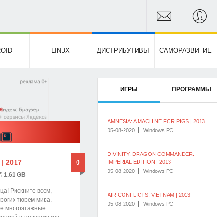
OID
LINUX
ДИСТРИБУТИВЫ
САМОРАЗВИТИЕ
ИГРЫ
ПРОГРАММЫ
AMNESIA: A MACHINE FOR PIGS | 2013
05-08-2020
Windows PC
DIVINITY. DRAGON COMMANDER.
 | 2017
0
IMPERIAL EDITION | 2013
05-08-2020
Windows PC
1.61 GB
а! Рискните всем,
AIR CONFLICTS: VIETNAM | 2013
трогих тюрем мира.
05-08-2020
Windows PC
ие многоэтажные