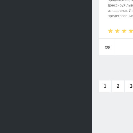
бродячем цирк
дрессируя льв
из шариков. И
представление,
1
2
3