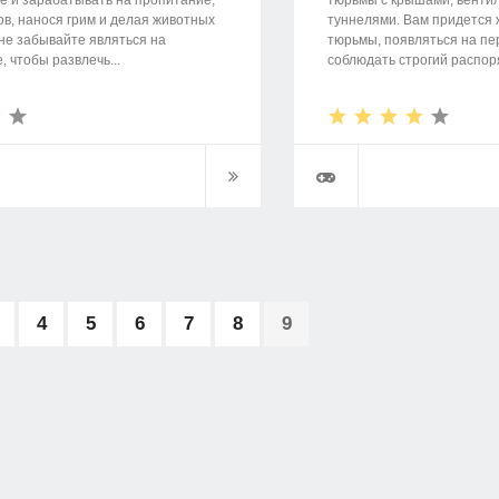
е и зарабатывать на пропитание,
тюрьмы с крышами, венти
ов, нанося грим и делая животных
туннелями. Вам придется 
 не забывайте являться на
тюрьмы, появляться на пе
 чтобы развлечь...
соблюдать строгий распоряд
4
5
6
7
8
9