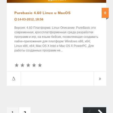
Purebasic 4.60 Linux u MacOS
0
14-03-2012, 18:56
Версия: 4.60 Платформа: Linux Описание: PureBasic это
современная, кроссплатформенная среда разработки
программ и игр, на языке бейсик, позволяющая создавать
native-приложения для платформ: Windоws x86, x64;
Linuх x86, x64; Maс ОS X Intеl и Mаc ОS Х PоwеrPС. Для
работы созданных программ не...
1
2