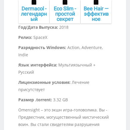
Dermacol -
Eco Slim -
Bee Hair —
легендарн
простой
эффектив
ый
секрет
ное
тональны
успешного
средство
Год/Дата Выпуска:
2018
й крем с
похудения
от
ультра-
! Всего за
облысени
Релиз:
SpaceX
маскирую
99 руб.
я “3 в 1” с
щим
капиксило
Разрядность Windows:
Action, Adventure,
эффектом
м! Сегодня
Indie
! Сегодня
-53%
-55%
Язык интерфейса:
Мультиязычный +
Русский
Лицензионные условия:
Лечение
присутствует
Размер .torrent:
3.32 GB
Omensight – это экшн игра-головолмка. Вы -
Предвестник, могущественный мистический
воин. Вы стали свидетелям разрушения