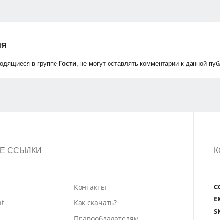
ИЯ
ходящиеся в группе
Гости
, не могут оставлять комментарии к данной пуб
Е ССЫЛКИ
К
Контакты
С
E
nt
Как скачать?
S
Правообладателям