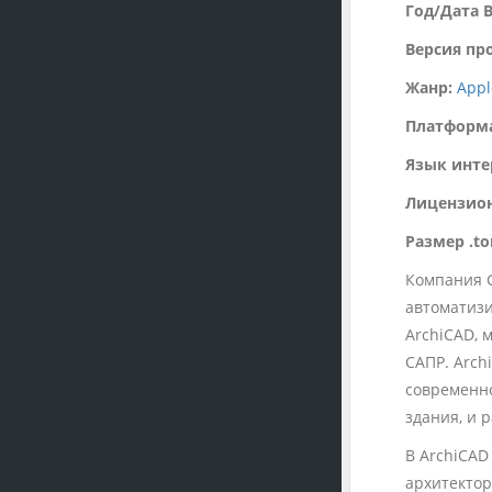
Год/Дата 
Версия пр
Жанр:
Appl
Платформ
Язык инте
Лицензион
Размер .to
Компания 
автоматизи
ArchiCAD, 
САПР. Arc
современно
здания, и
В ArchiCAD
архитектор