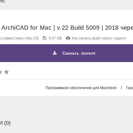
ИЕ:
 ArchiCAD for Mac | v.22 Build 5009 | 2018 чер
 совместима с Mac OS
6.67 GB
Как скачать файл через торрент
Скачать .torrent
/
Программное обеспечение для Macintosh
Гра
 (0)