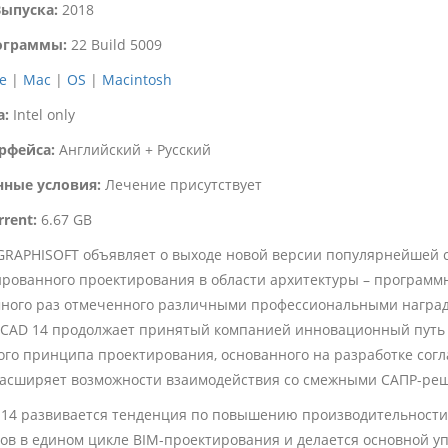
Выпуска:
2018
ограммы:
22 Build 5009
e
|
Mac
|
OS
|
Macintosh
а:
Intel only
рфейса:
Английский + Русский
ные условия:
Лечение присутствует
rrent:
6.67 GB
GRAPHISOFT объявляет о выходе новой версии популярнейшей 
рованного проектирования в области архитектуры – программн
много раз отмеченного различными профессиональными наград
hiCAD 14 продолжает принятый компанией инновационный путь
го принципа проектирования, основанного на разработке сог
 расширяет возможности взаимодействия со смежными САПР-ре
 14 развивается тенденция по повышению производительности
ов в едином цикле BIM-проектирования и делается основной у