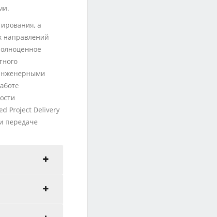
ми.
тирования, а
х направлений
полноценное
тного
 инженерными
работе
ости
 Project Delivery
ри передаче