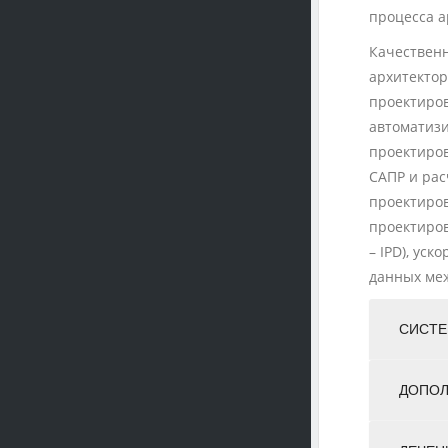
процесса 
Качественн
архитектор
проектиров
автоматизи
проектиро
САПР и рас
проектиро
проектиров
– IPD), ус
данных ме
СИСТЕ
ДОПОЛ