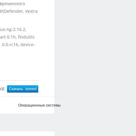
новременного
tDefender, Vexira
ux-ng-2.16.2,
rt 0.1h, findutils
.0.0.rc16, device-
 Кб
Операционные системы