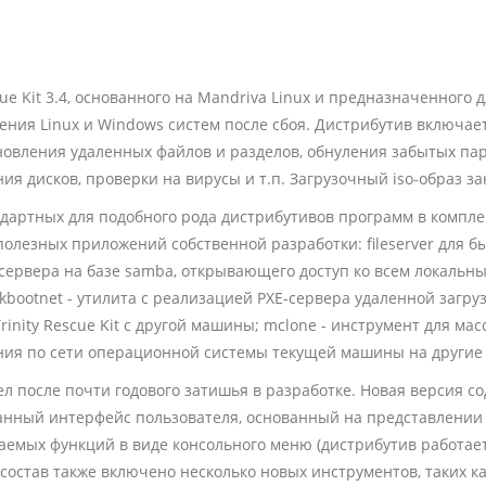
cue Kit 3.4, основанного на Mandriva Linux и предназначенного 
ения Linux и Windows систем после сбоя. Дистрибутив включае
новления удаленных файлов и разделов, обнуления забытых пар
ия дисков, проверки на вирусы и т.п. Загрузочный iso-образ з
дартных для подобного рода дистрибутивов программ в компле
полезных приложений собственной разработки: fileserver для б
сервера на базе samba, открывающего доступ ко всем локальн
kbootnet - утилита с реализацией PXE-сервера удаленной загр
Trinity Rescue Kit c другой машины; mclone - инструмент для мас
ия по сети операционной системы текущей машины на другие
л после почти годового затишья в разработке. Новая версия с
нный интерфейс пользователя, основанный на представлении 
емых функций в виде консольного меню (дистрибутив работает
 состав также включено несколько новых инструментов, таких к