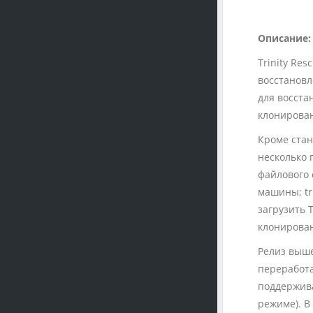
Описание:
Trinity Res
восстановл
для восста
клонирован
Кроме стан
несколько 
файлового 
машины; tr
загрузить 
клонирован
Релиз выше
переработа
поддержива
режиме). В