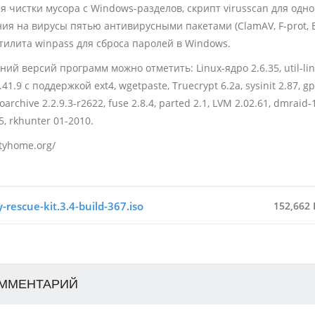
ля чистки мусора с Windows-разделов, скрипт virusscan для од
ия на вирусы пятью антивирусными пакетами (ClamAV, F-prot, Bi
 утилита winpass для сброса паролей в Windows.
ий версий программ можно отметить: Linux-ядро 2.6.35, util-lin
41.9 с поддержкой ext4, wgetpaste, Truecrypt 6.2a, sysinit 2.87, gpa
archive 2.2.9.3-r2622, fuse 2.8.4, parted 2.1, LVM 2.02.61, dmraid-1
, rkhunter 01-2010.
ityhome.org/
ty-rescue-kit.3.4-build-367.iso
152,662
ОММЕНТАРИЙ