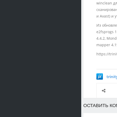
winclean д
сканирован
и Avast) и
Из обновлен
e2fsprogs 1.
4.4.2, Mondo
mapper 4.15
https://trin
trini
ОСТАВИТЬ К