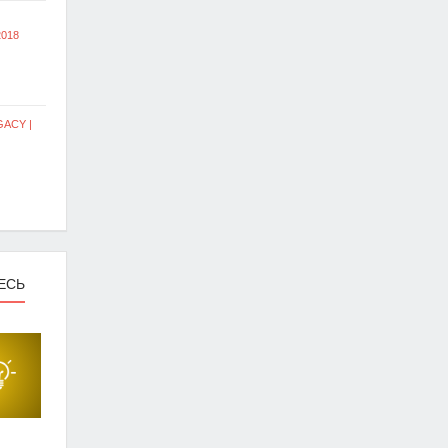
018
ACY |
ЕСЬ