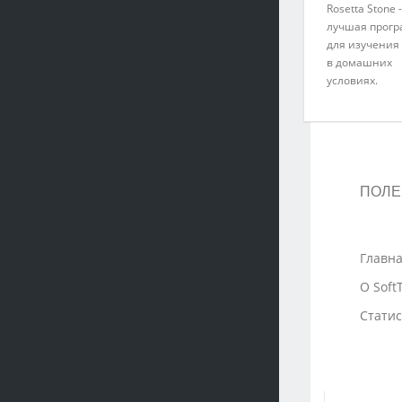
Rosetta Stone -
лучшая прог
для изучения
в домашних
условиях.
ПОЛЕ
Главн
О Soft
Статис