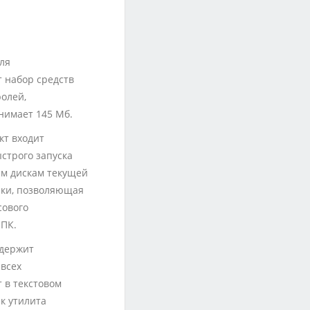
для
т набор средств
олей,
анимает 145 Мб.
кт входит
ыстрого запуска
ым дискам текущей
узки, позволяющая
сового
 ПК.
одержит
всех
 в текстовом
ак утилита