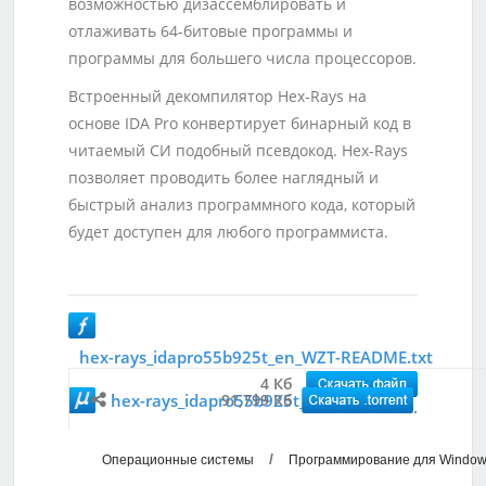
возможностью дизассемблировать и
отлаживать 64-битовые программы и
программы для большего числа процессоров.
Встроенный декомпилятор Hex-Rays на
основе IDA Pro конвертирует бинарный код в
читаемый СИ подобный псевдокод. Hex-Rays
позволяет проводить более наглядный и
быстрый анализ программного кода, который
будет доступен для любого программиста.
hex-rays_idapro55b925t_en_WZT-README.txt
4 Кб
hex-rays_idapro55b925t_en.exe
91,799 Кб
/
Операционные системы
Программирование для Windo