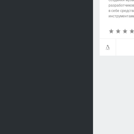
создания музы
разработчиков 
в себе средств
инструментами