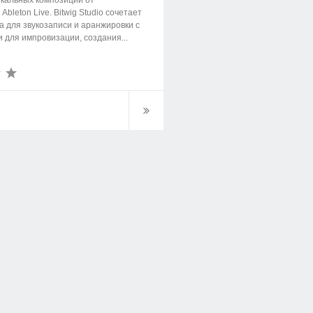
кальных композиций от
Ableton Live. Bitwig Studio сочетает
а для звукозаписи и аранжировки с
 для импровизации, создания...