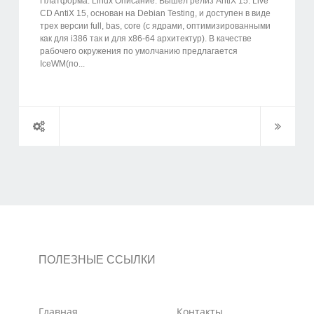
Платформа: Linux Описание: Вышел релиз AntiX 15. Live
CD AntiX 15, основан на Debian Testing, и доступен в виде
трех версии full, bas, core (с ядрами, оптимизированными
как для i386 так и для x86-64 архитектур). В качестве
рабочего окружения по умолчанию предлагается
IceWM(по...
ПОЛЕЗНЫЕ ССЫЛКИ
Главная
Контакты