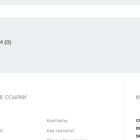
 (0)
Е ССЫЛКИ
К
Контакты
С
E
nt
Как скачать?
S