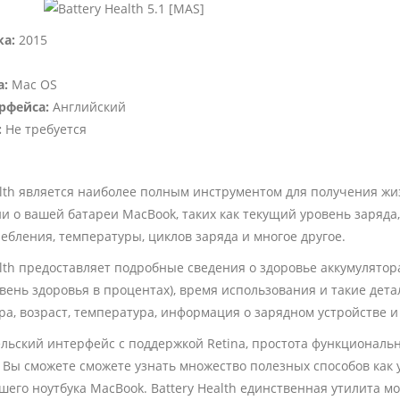
ка:
2015
а:
Mac OS
рфейса:
Английский
:
Не требуется
alth является наиболее полным инструментом для получения ж
 о вашей батареи MacBook, таких как текущий уровень заряда,
ебления, температуры, циклов заряда и многое другое.
alth предоставляет подробные сведения о здоровье аккумулятор
овень здоровья в процентах), время использования и такие дета
ра, возраст, температура, информация о зарядном устройстве и
льский интерфейс с поддержкой Retina, простота функциональ
е Вы сможете сможете узнать множество полезных способов как
шего ноутбука MacBook. Battery Health единственная утилита м