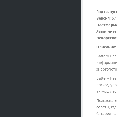
Год выпус
Версия:
5.1
Платформ
Язык инте
Лекарство
Описание:
Battery He
информации
энергопотр
Battery He
расход, ур
аккумулято
Пользовате
советы, гд
батареи ва