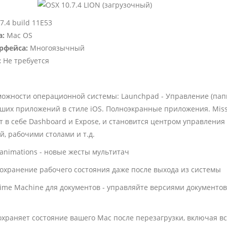
7.4 build 11E53
а:
Mac OS
рфейса:
Многоязычный
:
Не требуется
ожности операционной системы: Launchpad - Управление (папк
аших приложений в стиле iOS. Полноэкранные приложения. Missi
 в себе Dashboard и Expose, и становится центром управления
, рабочими столами и т.д.
 animations - новые жесты мультитач
сохранение рабочего состояния даже после выхода из системы
 Time Machine для документов - управляйте версиями документо
охраняет состояние вашего Mac после перезагрузки, включая в