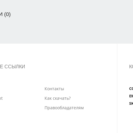
 (0)
Е ССЫЛКИ
К
Контакты
С
E
nt
Как скачать?
S
Правообладателям