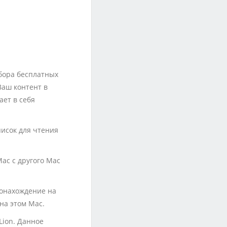
бора бесплатных
Ваш контент в
ает в себя
Список для чтения
ac с другого Mac
тонахождение на
на этом Mac.
Lion. Данное