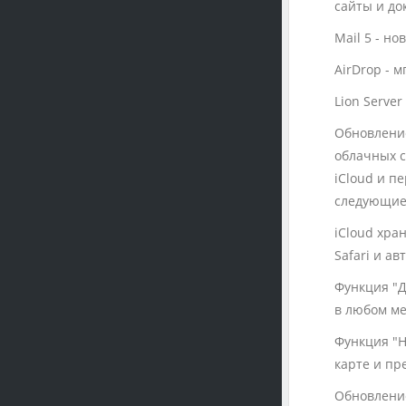
сайты и до
Mail 5 - н
AirDrop - 
Lion Serve
Обновление
облачных с
iCloud и п
следующие
iCloud хран
Safari и а
Функция "Д
в любом ме
Функция "Н
карте и пр
Обновление