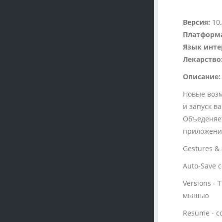
Версия:
10.
Платформ
Язык инте
Лекарство
Описание:
Новые возм
и запуск в
Объеденяет
приложений
Gestures &
Auto-Save 
Versions -
мышью
Resume - с