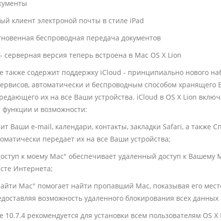
кументы
овый клиент электроной почты в стиле iPad
мгновенная беспроводная передача документов
r - серверная версия теперь встроена в Mac OS X Lion
 также содержит поддержку iCloud - принципиально нового на
ервисов, автоматически и беспроводным способом хранящего 
ередающего их на все Ваши устройства. iCloud в OS X Lion включ
 функции и возможности:
ит Ваши e-mail, календари, контакты, закладки Safari, а также 
втоматически передает их на все Ваши устройства;
оступ к моему Mac" обеспечивает удаленный доступ к Вашему M
сте Интернета;
айти Mac" помогает найти пропавший Mac, показывая его мес
едоставляя возможность удаленного блокирования всех данных 
 10.7.4 рекомендуется для установки всем пользователям OS X 