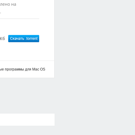
лено на
.
 Кб
ые программы для Mac OS