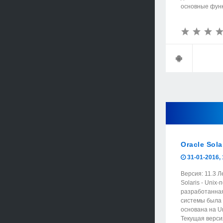
основные функ
Oracle Sola
31-01-2016, 
Версия: 11.3 
Solaris - Uni
разработанная
системы была 
основана на Un
Текущая версия