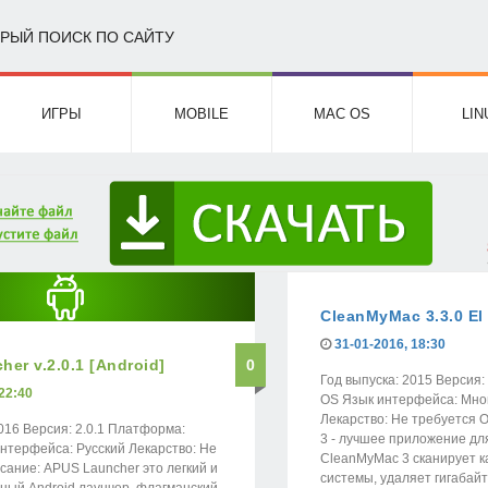
РЫЙ ПОИСК ПО САЙТУ
ИГРЫ
MOBILE
MAC OS
LIN
CleanMyMac 3.3.0 El
31-01-2016, 18:30
er v.2.0.1 [Android]
0
Год выпуска: 2015 Версия:
22:40
OS Язык интерфейса: Мно
Лекарство: Не требуется 
016 Версия: 2.0.1 Платформа:
3 - лучшее приложение для
интерфейса: Русский Лекарство: Не
CleanMyMac 3 сканирует к
сание: APUS Launcher это легкий и
системы, удаляет гигабайт