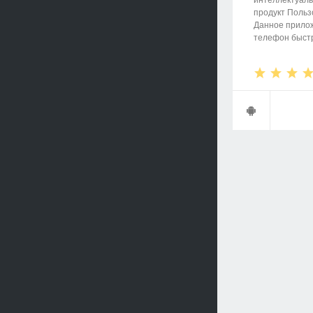
интеллектуаль
продукт Польз
Данное прилож
телефон быстре