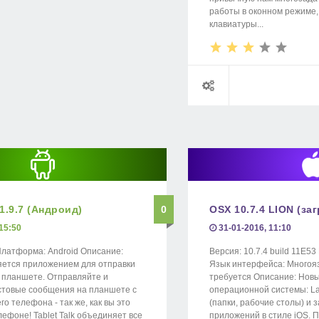
работы в оконном режиме,
клавиатуры...
 1.9.7 (Андроид)
0
OSX 10.7.4 LION (за
15:50
31-01-2016, 11:10
 Платформа: Android Описание:
Версия: 10.7.4 build 11E5
вляется приложением для отправки
Язык интерфейса: Многоя
 планшете. Отправляйте и
требуется Описание: Нов
стовые сообщения на планшете с
операционной системы: L
о телефона - так же, как вы это
(папки, рабочие столы) и 
ефоне! Tablet Talk объединяет все
приложений в стиле iOS.