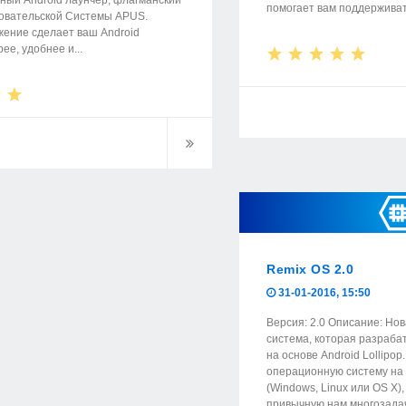
ный Android лаунчер, флагманский
помогает вам поддерживать
овательской Системы APUS.
ение сделает ваш Android
е, удобнее и...
Remix OS 2.0
31-01-2016, 15:50
Версия: 2.0 Описание: Но
система, которая разраба
на основе Android Lollipop
операционную систему на
(Windows, Linux или OS X)
привычную нам многозада