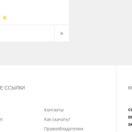
Е ССЫЛКИ
К
Контакты
С
E
nt
Как скачать?
S
Правообладателям