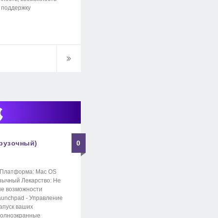
 поддержку
грузочный)
0
3 Платформа: Mac OS
зычный Лекарство: Не
ые возможности
aunchpad - Управление
запуск ваших
 Полноэкранные