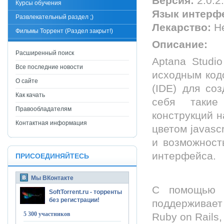
Версия:
2.0.2.
Курсы обучения
Язык интерф
Развлекательный раздел ;)
Лекарство:
Не
Фильмы Торрент (Раздел закрыт!)
Описание:
Расширенный поиск
Aptana Studi
Все последние новости
исходным код
О сайте
(IDE) для со
Как качать
себя такие
Правообладателям
конструкций н
Контактная информация
цветом javasc
и возможност
интерфейса.
ПРИСОЕДИНЯЙТЕСЬ
Мы ВКонтакте
С помощью д
SoftTorrent.ru - торренты
без регистрации!
поддерживает
5 300 участников
Ruby on Rails,