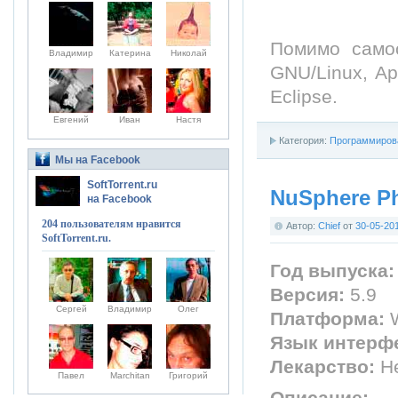
Помимо само
Владимир
Катерина
Николай
GNU/Linux, A
Eclipse.
Евгений
Иван
Настя
Категория:
Программиров
Мы на Facebook
SoftTorrent.ru
NuSphere P
на Facebook
204 пользователям нравится
Автор:
Chief
от
30-05-20
SoftTorrent.ru.
Год выпуска:
Версия:
5.9
Сергей
Владимир
Олег
Платформа:
W
Язык интерф
Лекарство:
Не
Павел
Marchitan
Григорий
Описание: