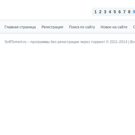
1
2
3
4
5
6
7
8
Главная страница
Регистрация
Поиск по сайту
Новое на сайте
SoftTorrent.ru – программы без регистрации через торрент © 2011-2014 | В