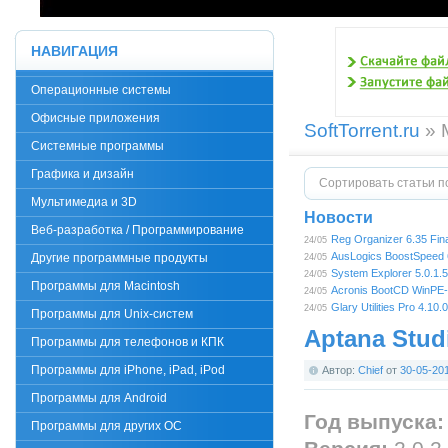
НАВИГАЦИЯ
Операционные системы
Офисные приложения
SoftTorrent.ru
» 
Системные программы
Графика и дизайн
Сортировать статьи п
Мультимедиа и 3D
Новости
Веб-разработка / Программирование
Reg Organizer 6.35 Fi
24/05
AusLogics BoostSpeed 6
Другие программные продукты
24/05
System Explorer 5.0.1.5
24/05
Программы для Macintosh
Acronis BootCD WinPE-
24/05
Glary Utilities Pro 4.10.
24/05
Программы для Unix-систем
Aptana Studi
Программы для телефонов и КПК
Программы для iPhone, iPad, iPod
Автор:
Chief
от
30-05-20
Программы для Android
Год выпуска:
Программы для других ОС