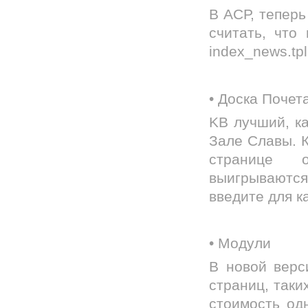
В АСР, теперь
считать, что
index_news.tp
• Доска Почет
KB лучший, ка
Зале Славы. К
странице о
выигрываютс
введите для к
• Модули
В новой верс
страниц, таки
стоимость од