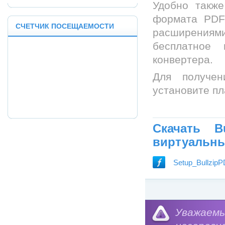
Удобно такж
формата PDF
СЧЕТЧИК ПОСЕЩАЕМОСТИ
расширениям
бесплатное 
конвертера.
Для получен
установите пл
Скачать Bu
виртуальны
Setup_Bullzip
Категория:
Уважае
Программное
обеспечения