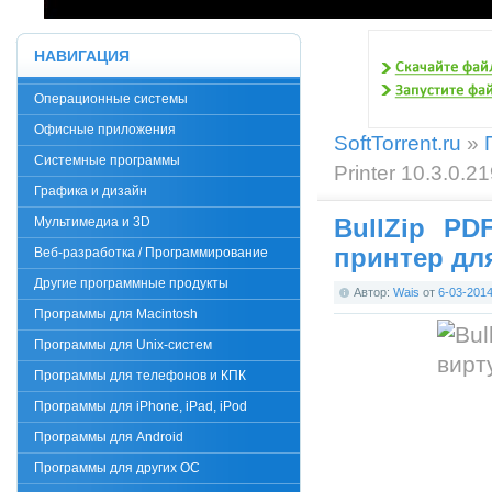
НАВИГАЦИЯ
Операционные системы
Офисные приложения
SoftTorrent.ru
»
Системные программы
Printer 10.3.0.
Графика и дизайн
BullZip PD
Мультимедиа и 3D
принтер дл
Веб-разработка / Программирование
Другие программные продукты
Автор:
Wais
от
6-03-201
Программы для Macintosh
Программы для Unix-систем
Программы для телефонов и КПК
Программы для iPhone, iPad, iPod
Программы для Android
Программы для других ОС