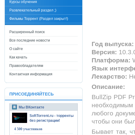
Курсы обучения
Развлекательный раздел ;)
Фильмы Торрент (Раздел закрыт!)
Расширенный поиск
Все последние новости
Год выпуска:
О сайте
Версия:
10.3.
Как качать
Платформа:
W
Правообладателям
Язык интерф
Контактная информация
Лекарство:
Не
Описание:
ПРИСОЕДИНЯЙТЕСЬ
BullZip PDF P
необходимым 
Мы ВКонтакте
любого докуме
SoftTorrent.ru - торренты
чтобы они бы
без регистрации!
4 500 участников
Бывает так, ч