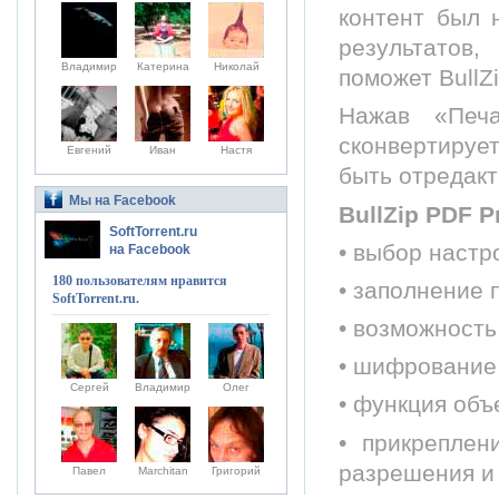
контент был 
результатов
Владимир
Катерина
Николай
поможет BullZi
Нажав «Печа
сконвертируе
Евгений
Иван
Настя
быть отредак
Мы на Facebook
BullZip PDF P
SoftTorrent.ru
• выбор настр
на Facebook
180 пользователям нравится
• заполнение 
SoftTorrent.ru.
• возможность
• шифрование
Сергей
Владимир
Олег
• функция объ
• прикреплен
разрешения и 
Павел
Marchitan
Григорий