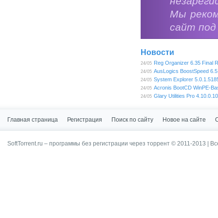
незареги
Мы реко
сайт под
Новости
Reg Organizer 6.35 Final
24/05
AusLogics BoostSpeed 6.5
24/05
System Explorer 5.0.1.5185
24/05
Acronis BootCD WinPE-Bas
24/05
Glary Utilities Pro 4.10.0.1
24/05
Главная страница
Регистрация
Поиск по сайту
Новое на сайте
SoftTorrent.ru – программы без регистрации через торрент © 2011-2013 | В