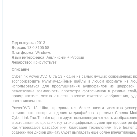
Год выпуска:
2013
Версия:
13.0.3105.58
Платформа:
Windows
Язык интерфейса:
Английский + Русский
Лекарство:
Присутствует
Описание:
Cyberlink PowerDVD Ultra 13 - один из самых лучших современных 
воспроизводить мультимедийные файлы в любом формате из люб
использоваться для прослушивания аудиофайлов из цифровой 
реализована возможность просмотра фотоснимков в режиме слайд
проигрывателя можно отнести высокое качество изображения, у
настраиваемость.
PowerDVD 13 Ultra, предлагается более шести десятков усове
возможность воспроизведения медиафайлов в режиме Cinema Mod
CyberLink TrueTheater гарантирует повышенную четкость изображения
и естественные цвета и отсутствие цифровых шумов при просмотре ф
Как утверждают разработчики, благодаря технологиям TrueTheater
содержимое дисков Blu-Ray будет выглядеть еще более впечатляюще.