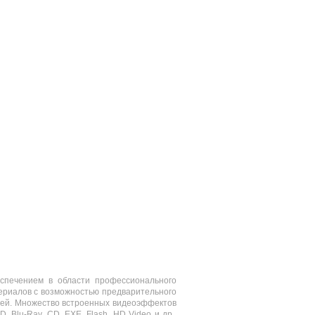
спечением в области профессионального
териалов с возможностью предварительного
илей. Множество встроенных видеоэффектов
Blu-Ray, CD, EXE, Flash, HD Video и др.,