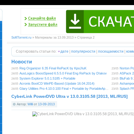
SoftTorrent.ru
» Материалы за 13.09.2013 » Страница 2
Сортировать статьи по:
дате
|
популярности
|
посещаемости
|
ком
Новости
Reg Organizer 6.35 Final RePacK by KpoJIuK
Norton Po
24/05
23/05
AusLogics BoostSpeed 6.5.5.0 Final Eng RePack by D!akov
ASPack 2
24/05
23/05
System Explorer 5.0.1.5185 + Portable
BluFab 9
24/05
23/05
Acronis BootCD WinPE-Based (Update 16.04.2014)
Ashampoo
24/05
23/05
Glary Utilities Pro 4.10.0.100 Final + Portable by PortableAppZ
Splash P
24/05
23/05
CyberLink PowerDVD Ultra v 13.0.3105.58 [2013, ML/RUS]
Автор:
Willi
от
13-09-2013