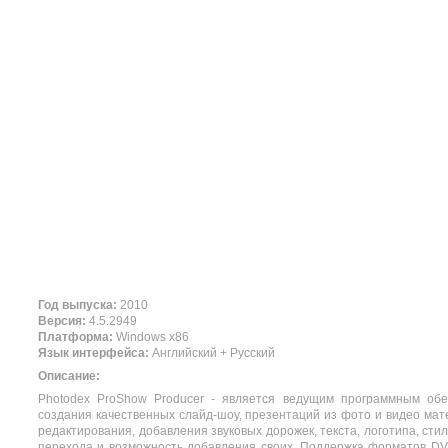
Год выпуска:
2010
Версия:
4.5.2949
Платформа:
Windows x86
Язык интерфейса:
Английский + Русский
Описание:
Photodex ProShow Producer - является ведущим программным обе
создания качественных слайд-шоу, презентаций из фото и видео ма
редактирования, добавления звуковых дорожек, текста, логотипа, ст
перехода и возможность добавления своих. Поддержка форматов DVD, 