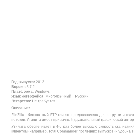
Год выпуска:
2013
Версия:
3.7.2
Платформа:
Windows
Язык интерфейса:
Многоязычный + Русский
Лекарство:
Не требуется
Описание:
FileZilla - бесплатный FTP-клиент, предназначена для загрузки и ск
потоков. Утилита имеет привычный двухпанельный графический интерф
Утилита обеспечивает в 4-5 раз более высокую скорость скачивани
клиентом (например, Total Commander последних выпусков) и удобна в