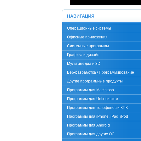
НАВИГАЦИЯ
Операционные системы
Офисные приложения
Системные программы
Графика и дизайн
Мультимедиа и 3D
Веб-разработка / Программирование
Другие программные продукты
Программы для Macintosh
Программы для Unix-систем
Программы для телефонов и КПК
Программы для iPhone, iPad, iPod
Программы для Android
Программы для других ОС