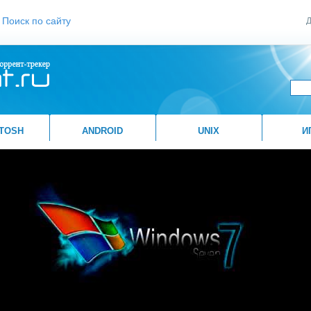
Поиск по сайту
Д
TOSH
ANDROID
UNIX
И