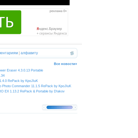
ментариям
|
алфавиту
Все новости»
wer Eraser 4.3.0.13 Portable
.34
.1.4.0 RePack by KpoJIuK
 Photo Commander 11.1.5 RePack by KpoJIuK
RO EX 1.13.2 RePack & Portable by D!akov