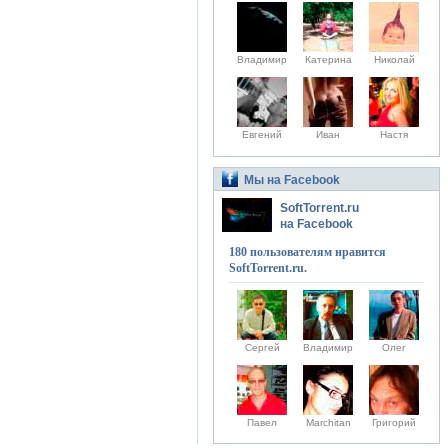
Владимир
Катерина
Николай
Евгений
Иван
Настя
Мы на Facebook
SoftTorrent.ru
на Facebook
180 пользователям нравится
SoftTorrent.ru.
Сергей
Владимир
Олег
Павел
Marchitan
Григорий