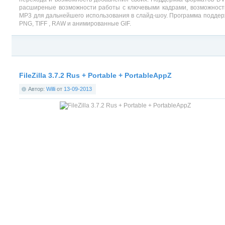
расширеные возможности работы с ключевыми кадрами, возможность
MP3 для дальнейшего использования в слайд-шоу. Программа поддерж
PNG, TIFF , RAW и анимированные GIF.
Категория:
Программное обеспечение для Windows
,
Мультимедиа и 3D для W
FileZilla 3.7.2 Rus + Portable + PortableAppZ
Автор:
Willi
от
13-09-2013