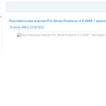
Категория:
Программное обеспечение для Windows
,
Мультимедиа и 3D для W
Портабельная версия Pro Show Producer 4.5.2949 + крас
Автор:
Willi
от
13-09-2013