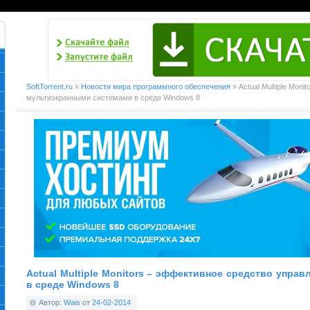
SoftTorrent.ru
»
Новости мира программного обеспечения
» Actual Multiple Mon
мультиэкранными системами в среде Windows 8
Actual Multiple Monitors – эффективное средство упра
в среде Windows 8
Автор:
Wais
от
24-02-2014