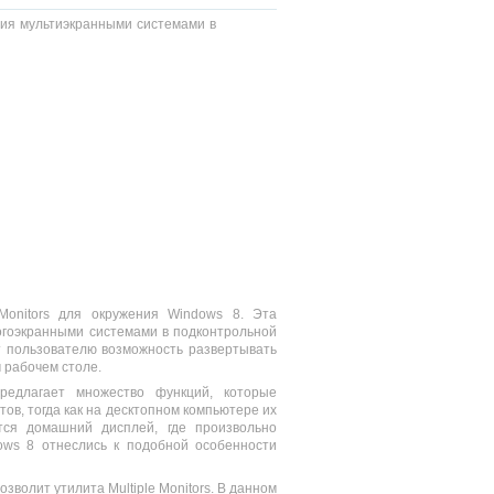
 Monitors для окружения Windows 8. Эта
огоэкранными системами в подконтрольной
ет пользователю возможность развертывать
 рабочем столе.
редлагает множество функций, которые
в, тогда как на десктопном компьютере их
ется домашний дисплей, где произвольно
ows 8 отнеслись к подобной особенности
зволит утилита Multiple Monitors. В данном