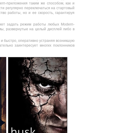
rn-приложения таким же способом, как и
сти регулярно переключаться на стартовый
тво работы, но и ее скорость, гарантируя
ожет задать режим работы любых Modern-
ммы, развернутые на целый дисплей либо в
ко и быстро, оперативно устраняя возникшую
тельно заинтересует многих поклонников