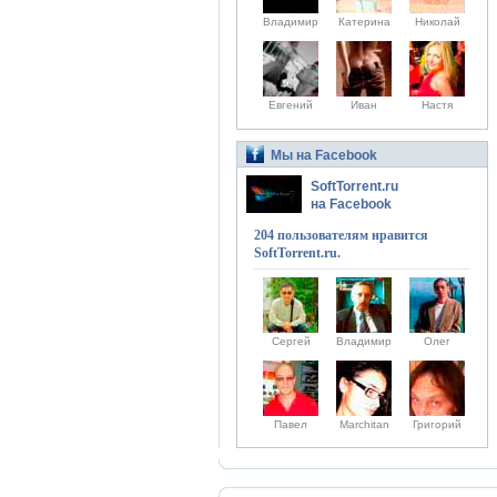
Владимир
Катерина
Николай
Евгений
Иван
Настя
Мы на Facebook
SoftTorrent.ru
на Facebook
204 пользователям нравится
SoftTorrent.ru.
Сергей
Владимир
Олег
Павел
Marchitan
Григорий