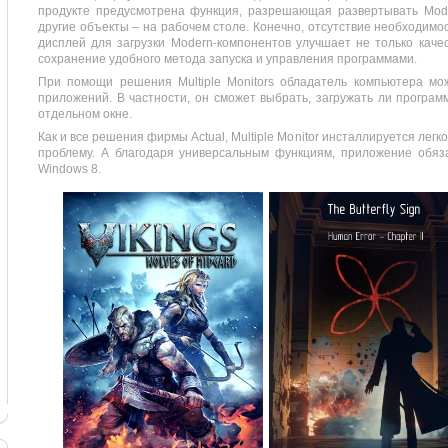
продукте предусмотрена функция, разрешающая развертывать Mode
другие объекты – на рабочем столе. Конечно, отсутствие необходимо
дисплей для загрузки Modern-компонентов улучшает не только качес
сохранение удобного метода запуска и управления программами.
При помощи решения Multiple Monitors обладатель компьютера м
приложений. В частности, он сможет выбрать, загружать ли програ
отдельном окне.
Как и все решения фирмы Actual, Multiple Monitor инсталлируется лег
проблему. А благодаря универсальным функциям, приложение обяза
Windows 8.