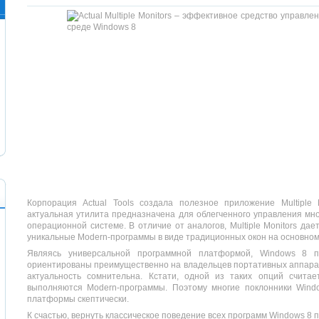
Корпорация Actual Tools создала полезное приложение Multiple
актуальная утилита предназначена для облегченного управления мн
операционной системе. В отличие от аналогов, Multiple Monitors да
уникальные Modern-программы в виде традиционных окон на основном
Являясь универсальной программной платформой, Windows 8 п
ориентированы преимущественно на владельцев портативных аппарато
актуальность сомнительна. Кстати, одной из таких опций счита
выполняются Modern-программы. Поэтому многие поклонники Wind
платформы скептически.
К счастью, вернуть классическое поведение всех программ Windows 8 по