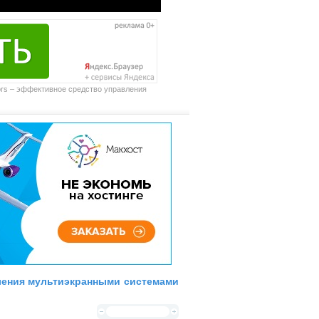
itors – эффективное средство управления
вления мультиэкранными системами