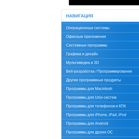
НАВИГАЦИЯ
Операционные системы
Офисные приложения
Системные программы
Графика и дизайн
Мультимедиа и 3D
Веб-разработка / Программирование
Другие программные продукты
Программы для Macintosh
Программы для Unix-систем
Программы для телефонов и КПК
Программы для iPhone, iPad, iPod
Программы для Android
Программы для других ОС